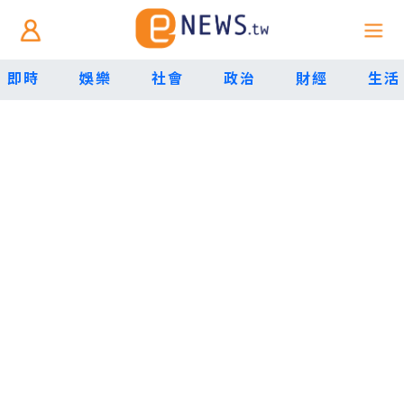
即時
娛樂
社會
政治
財經
生活