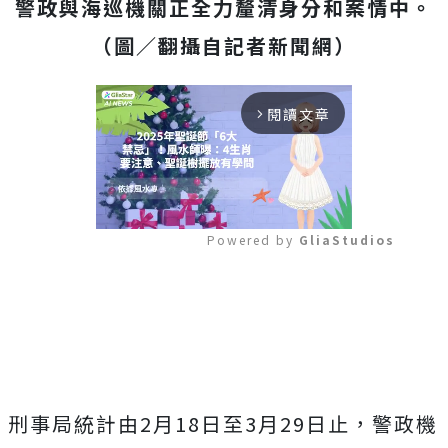
警政與海巡機關正全力釐清身分和案情中。
（圖／翻攝自記者新聞網）
閱讀文章
arrow_forward_ios
Powered by 
GliaStudios
Mute
刑事局統計由2月18日至3月29日止，警政機