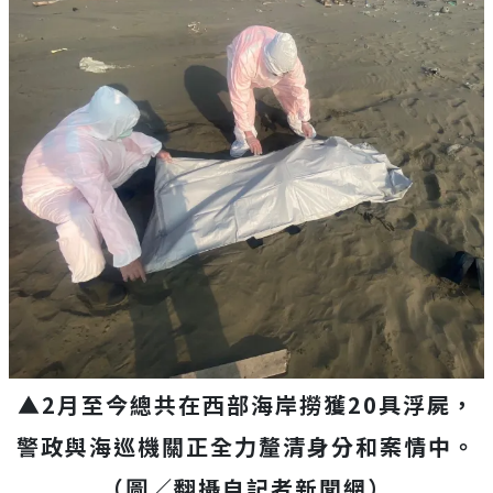
▲2月至今總共在西部海岸撈獲20具浮屍，
警政與海巡機關正全力釐清身分和案情中。
（圖／翻攝自記者新聞網）