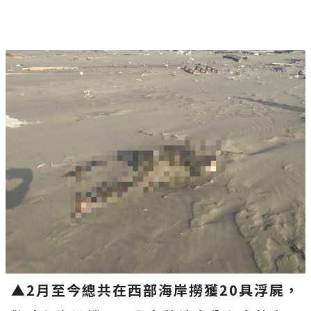
▲2月至今總共在西部海岸撈獲20具浮屍，