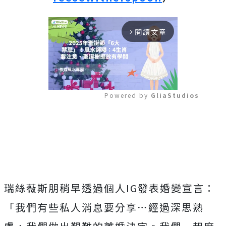
閱讀文章
arrow_forward_ios
Powered by 
GliaStudios
Mute
瑞絲薇斯朋稍早透過個人IG發表婚變宣言：
「我們有些私人消息要分享⋯
經過深思熟