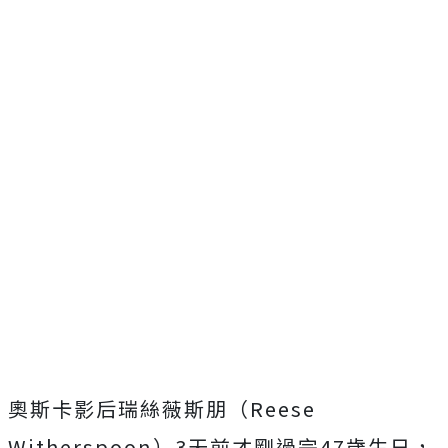
奧斯卡影后瑞絲薇斯朋（Reese
Witherspoon）3天前才剛過完47歲生日，