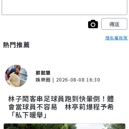
隱私權政策
熱門推薦
郭懿慧
娛樂圈
|
2026-08-08 16:30
林子閎客串足球員跑到快暈倒！體
會當球員不容易 林亭莉爆程予希
「私下暖舉」