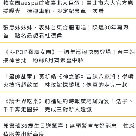
韓女團aespa首攻臺北大巨蛋！臺北市六大官方應
援曝光 捷運車廂、限定紀念章一次看
張惠妹妹妹、表妹台東合體開唱！睽違30年再聚
首 點名最想看杜德偉
《K-POP獵魔女團》一週年巡迴快閃登場！台中站
接棒台北 粉絲8月齊聚臺中驛
「最帥乩童」黃新皓《神之鄉》苦練八家將！學噴
火技巧超敬業 林玟誼憶繞境：像真的走完一趟
《請世界吃桌》前進紐約時報廣場辦婚宴！浩子、
千千奔走圓夢 完成三對新人遺憾
郭書瑤36歲生日送驚喜！無預警宣布好消息 性感
私服美出新高度