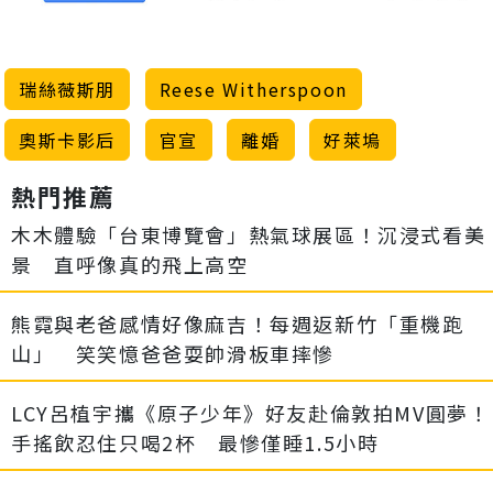
瑞絲薇斯朋
Reese Witherspoon
奧斯卡影后
官宣
離婚
好萊塢
熱門推薦
木木體驗「台東博覽會」熱氣球展區！沉浸式看美
景 直呼像真的飛上高空
熊霓與老爸感情好像麻吉！每週返新竹「重機跑
山」 笑笑憶爸爸耍帥滑板車摔慘
LCY呂植宇攜《原子少年》好友赴倫敦拍MV圓夢！
手搖飲忍住只喝2杯 最慘僅睡1.5小時