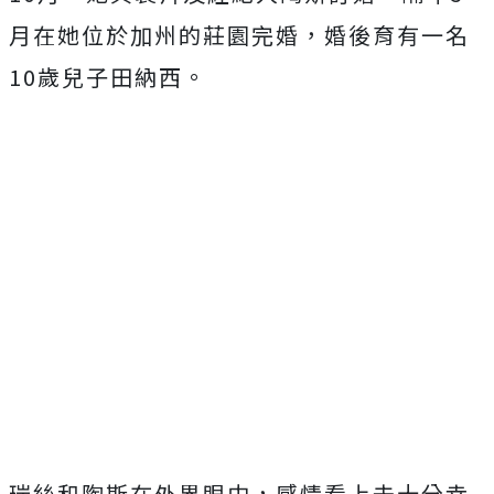
月在她位於加州的莊園完婚，婚後育有一名
10歲兒子田納西。
瑞絲和陶斯在外界眼中，感情看上去十分幸