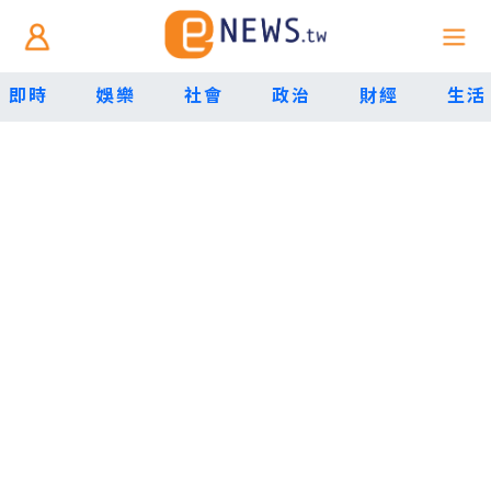
即時
娛樂
社會
政治
財經
生活