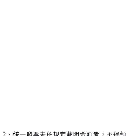
00:00
Play
Mute
Powered by 
GliaStudios
2、統一發票未依規定載明金額者，不得領