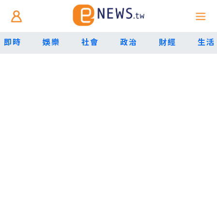
即時
娛樂
社會
政治
財經
生活