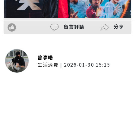
留言評論
分享
曾亭皓
生活消費
|
2026-01-30 15:15
年前採購倒數2週！大賣場優惠火力
全開 滿額9折、送券雙重回饋