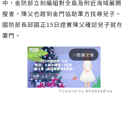
中，金防部立刻編組對全島及附近海域展開
搜查，陳父也趕到金門協助軍方找尋兒子。
國防部長邱國正15日證實陳父確認兒子就在
廈門。
閱讀文章
arrow_forward_ios
Powered by 
GliaStudios
Mute