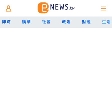
即時
娛樂
社會
政治
財經
生活