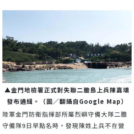
▲金門地檢署正式對失聯二膽島上兵陳嘉壎
發布通緝。（圖／翻攝自Google Map）
陸軍金門防衛指揮部所屬烈嶼守備大隊二膽
守備隊9日早點名時，發現陳姓上兵不在營