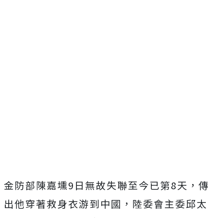
金防部陳嘉壎9日無故失聯至今已第8天，傳
出他穿著救身衣游到中國，陸委會主委邱太