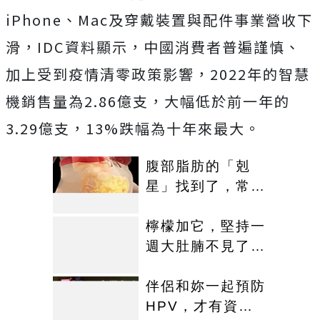
iPhone、Mac及穿戴裝置與配件事業營收下
滑，IDC資料顯示，中國消費者普遍謹慎、
加上受到疫情清零政策影響，2022年的智慧
機銷售量為2.86億支，大幅低於前一年的
3.29億支，13%跌幅為十年來最大。
腹部脂肪的「剋
星」找到了，常吃
這幾物，吃走大肚
囊，瘦出小蠻腰
檸檬加它，堅持一
週大肚腩不見了，
重新回到45公斤
伴侶和妳一起預防
HPV，才有資格