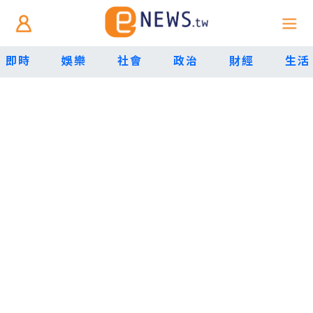
即時
娛樂
社會
政治
財經
生活