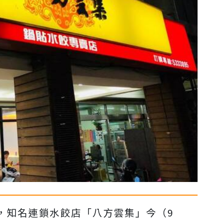
，知名連鎖水餃店「八方雲集」今（9