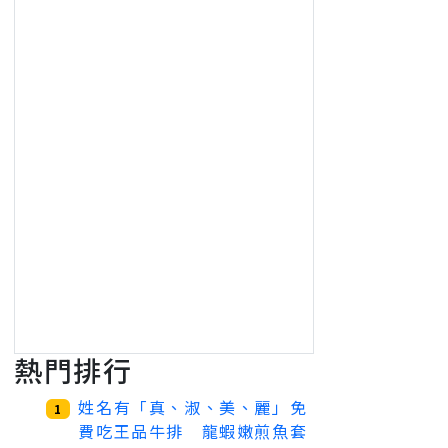
熱門排行
姓名有「真、淑、美、麗」免
1
費吃王品牛排 龍蝦嫩煎魚套