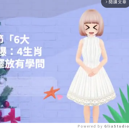
閱讀文章
arrow_forward_ios
Powered by 
GliaStudi