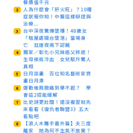
餐價值千元
人為什麼會「肝火旺」？10種
2
症狀報你知！中醫這樣辯證與
治療...
台中深夜驚傳墜樓！48歲女
3
「租屋處陽台墜落」當場身
亡 尪連夜南下認屍
獨家／彰化小兄妹癌父猝逝！
4
生母挨批冷血 女兒駁斥驚人
真相
日月談畫 百位知名藝術家齊
5
畫日月潭
運動後肩膀痛到舉不起？ 學
6
會這2招能緩解
比史詩更壯闊！還沒複習就先
7
來看看《復仇者聯盟3》五大
看點吧
【浪人木雕手番外篇】夫三度
8
離家 她為何不生氣不放棄？