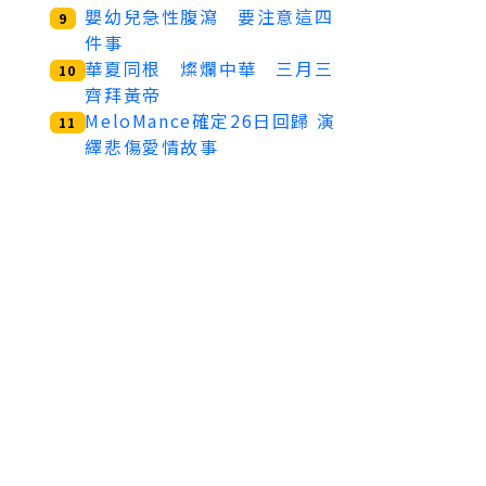
嬰幼兒急性腹瀉 要注意這四
9
件事
華夏同根 燦爛中華 三月三
10
齊拜黃帝
MeloMance確定26日回歸 演
11
繹悲傷愛情故事