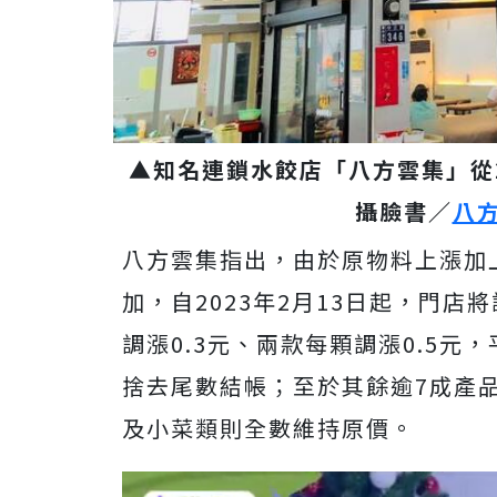
▲知名連鎖水餃店「八方雲集」從
攝臉書／
八
八方雲集指出，由於原物料上漲加
加，自2023年2月13日起，門
調漲0.3元、兩款每顆調漲0.5
捨去尾數結帳；至於其餘逾7成產
及小菜類則全數維持原價。