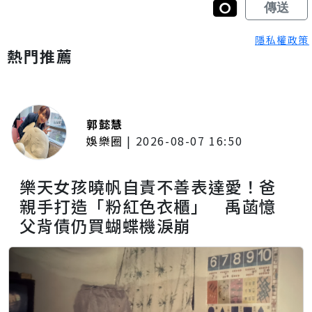
隱私權政策
熱門推薦
郭懿慧
娛樂圈
|
2026-08-07 16:50
樂天女孩曉帆自責不善表達愛！爸
親手打造「粉紅色衣櫃」 禹菡憶
父背債仍買蝴蝶機淚崩