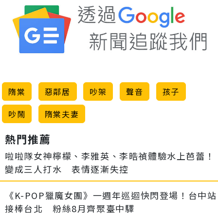
隋棠
惡鄰居
吵架
聲音
孩子
吵鬧
隋棠夫妻
熱門推薦
啦啦隊女神檸檬、李雅英、李晧禎體驗水上芭蕾！
變成三人打水 表情逐漸失控
《K-POP獵魔女團》一週年巡迴快閃登場！台中站
接棒台北 粉絲8月齊聚臺中驛