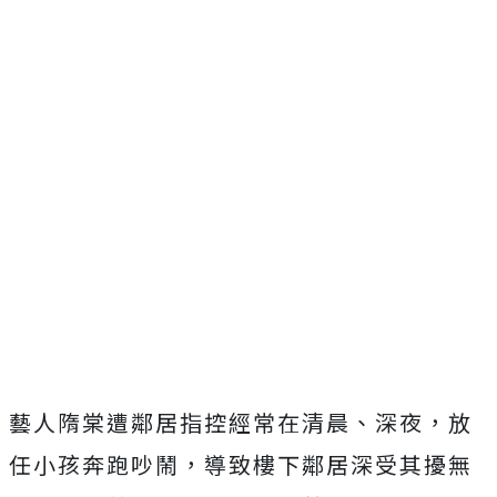
藝人隋棠遭鄰居指控經常在清晨、深夜，放
任小孩奔跑吵鬧，導致樓下鄰居深受其擾無