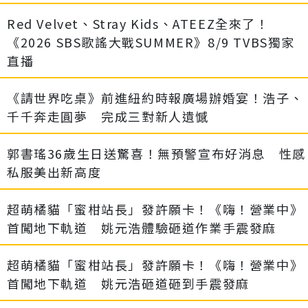
Red Velvet、Stray Kids、ATEEZ全來了！
《2026 SBS歌謠大戰SUMMER》8/9 TVBS獨家
直播
《請世界吃桌》前進紐約時報廣場辦婚宴！浩子、
千千奔走圓夢 完成三對新人遺憾
郭書瑤36歲生日送驚喜！無預警宣布好消息 性感
私服美出新高度
超萌橘貓「蜜柑站長」發許願卡！《嗨！營業中》
首闖地下軌道 姚元浩體驗砸道作業手震發麻
超萌橘貓「蜜柑站長」發許願卡！《嗨！營業中》
首闖地下軌道 姚元浩砸道砸到手震發麻