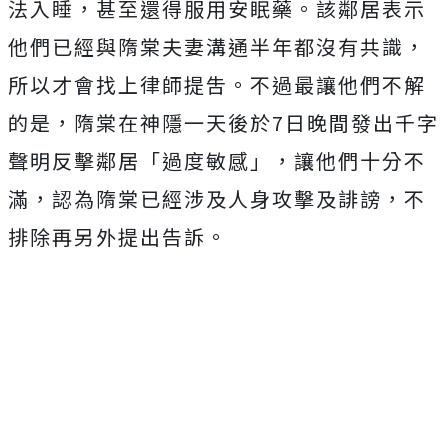
法入睡，甚至還得服用安眠藥。該鄰居表示
他們已經與隋棠夫妻溝通半年都沒有共識，
所以才會找上律師提吿。不過最讓他們不解
的是，隋棠在神隱一天後於7日晚間發出千字
聲明反擊鄰居「過度敏感」，讓他們十分不
滿，認為隋棠已經涉及人身攻擊及誹謗，不
排除再另外提出告訴。