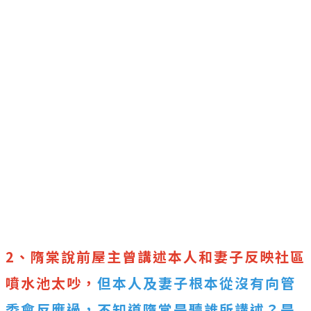
2、隋棠說前屋主曾講述本人和妻子反映社區
噴水池太吵，
但本人及妻子根本從沒有向管
委會反應過，不知道隋棠是聽誰所講述？是