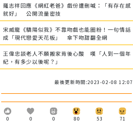
羅志祥回應《網紅老爸》戲份遭刪喊：「有存在感
就好」 公開流量密技
宋威龍《驕陽似我》不靠吻戲也能圈粉！一句情話
成「現代戀愛天花板」 傘下吻甜翻全網
王偉忠談老人不願搬家背後心酸 嘆「人到一個年
紀，有多少以後呢？」
最後更新時間:2023-02-08 12:07
0
0
0
80
53
71