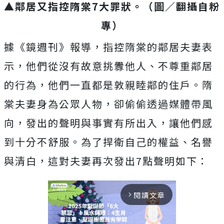
▲鄰居又指控隋棠7大罪狀。（圖／翻攝自粉
專）
據《鏡週刊》報導，指控隋棠的鄰居夫妻表
示，他們從沒有故意挑釁他人、不尊重鄰居
的行為，他們一直都是敦親睦鄰的住戶。隋
棠夫妻身為公眾人物，卻偷偷透過媒體帶風
向，發出的聲明與事實有所出入，讓他們感
到十分不舒服。為了捍衛自己的權益、名譽
與清白，這對夫妻再次發出7點聲明如下：
閱讀文章
arrow_forward_ios