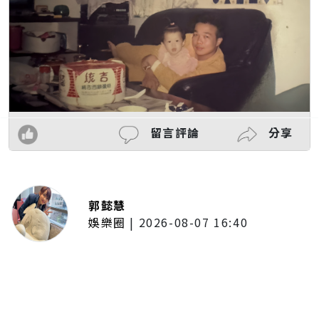
留言評論
分享
郭懿慧
娛樂圈
|
2026-08-07 16:40
啦啦隊女神檸檬、李雅英、李晧禎
體驗水上芭蕾！變成三人打水 表
情逐漸失控