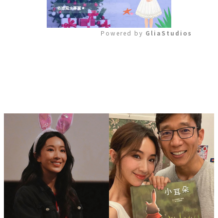
Powered by 
GliaStudios
Mute