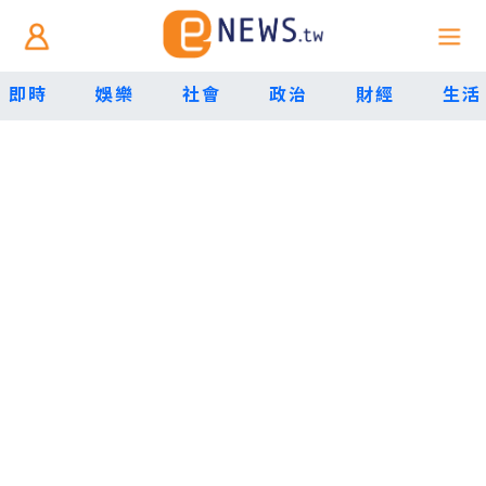
即時
娛樂
社會
政治
財經
生活