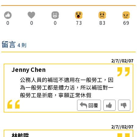
0
0
0
73
83
69