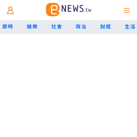
即時
娛樂
社會
政治
財經
生活