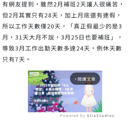
有網友提到，雖然2月補班2天讓人很痛苦，
但2月其實只有28天，加上月底還有連假，
所以工作天數僅20天，「真正假最少的是3
月，31天大月不說，3月25日也要補班」，
導致3月工作出勤天數多達24天，例休天數
只有7天。
閱讀文章
arrow_forward_ios
Powered by 
GliaStudios