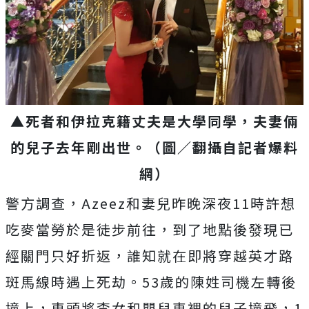
▲死者和伊拉克籍丈夫是大學同學，夫妻倆
的兒子去年剛出世。（圖／翻攝自記者爆料
網）
警方調查，Azeez和妻兒昨晚深夜11時許想
吃麥當勞於是徒步前往，到了地點後發現已
經關門只好折返，誰知就在即將穿越英才路
斑馬線時遇上死劫。53歲的陳姓司機左轉後
撞上，車頭將李女和嬰兒車裡的兒子撞飛，1