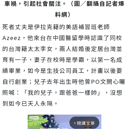
車禍，引起社會關注。（圖／翻攝自記者爆
料網）
死者丈夫是伊拉克籍的美語補習班老師
Azeez，他來台在中國醫留學時認識了同校
的台灣籍太太李女，兩人結婚後定居台灣並
育有一子，妻子在校時是學霸，以第一名成
績畢業，如今是生技公司員工，計畫以後要
自行創業；兒子去年出生時他曾PO文開心曬
照喊：「我的兒子，跟爸爸一樣帥」，沒想
到如今已天人永隔。
閱讀文章
arrow_forward_ios