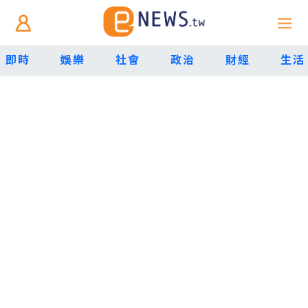
即時
娛樂
社會
政治
財經
生活