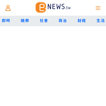
即時
娛樂
社會
政治
財經
生活