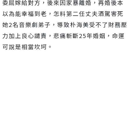
委屈嫁給對方，後來因家暴離婚，再婚後本
以為能幸福到老，怎料第二任丈夫酒駕害死
她2名音樂劇弟子，導致朴海美受不了財務壓
力加上良心譴責，悲痛斬斷25年婚姻，命運
可說是相當坎坷。