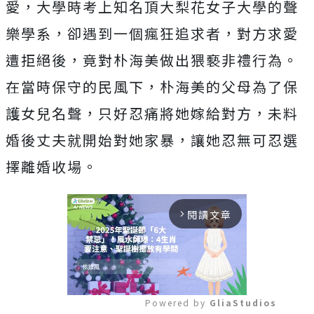
愛，大學時考上知名頂大梨花女子大學的聲
樂學系，卻遇到一個瘋狂追求者，對方求愛
遭拒絕後，竟對朴海美做出猥褻非禮行為。
在當時保守的民風下，朴海美的父母為了保
護女兒名聲，只好忍痛將她嫁給對方，未料
婚後丈夫就開始對她家暴，讓她忍無可忍選
擇離婚收場。
閱讀文章
arrow_forward_ios
Powered by 
GliaStudios