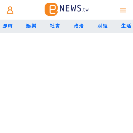
即時
娛樂
社會
政治
財經
生活