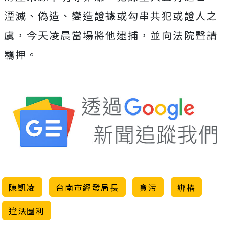
湮滅、偽造、變造證據或勾串共犯或證人之
虞，今天凌晨當場將他逮捕，並向法院聲請
羈押。
陳凱凌
台南市經發局長
貪污
綁樁
違法圖利