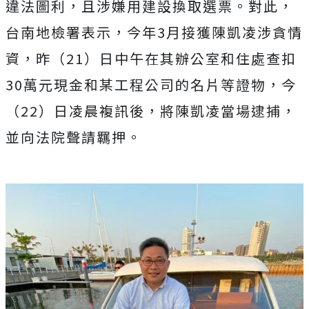
違法圖利，且涉嫌用建設換取選票。對此，
台南地檢署表示，今年3月接獲陳凱凌涉貪情
資，昨（21）日中午在其辦公室和住處查扣
30萬元現金和某工程公司的名片等證物，今
（22）日凌晨複訊後，將陳凱凌當場逮捕，
並向法院聲請羈押。