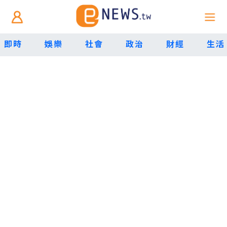
即時
娛樂
社會
政治
財經
生活