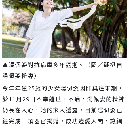
▲湯佩姿對抗病魔多年癌逝。（圖／翻攝自
湯佩姿粉專）
今年年僅
25
歲的少女湯佩姿因卵巢癌末期，
於
11
月
29
日不幸離世。不過，湯佩姿的精神
仍長在人心，她的家人透露，目前湯佩姿已
經完成一項器官捐贈，成功遺愛人間，讓網