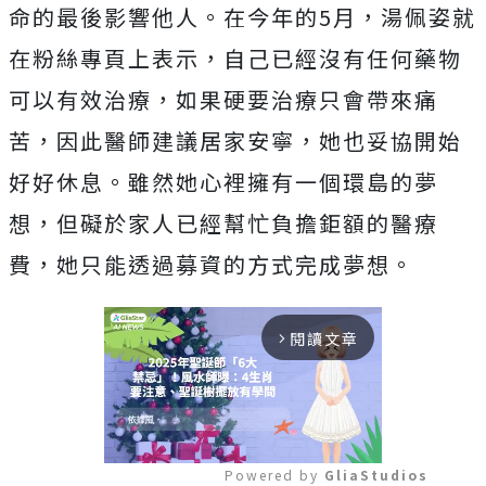
命的最後影響他人。在今年的
5
月，湯佩姿就
在粉絲專頁上表示，自己已經沒有任何藥物
可以有效治療，如果硬要治療只會帶來痛
苦，因此醫師建議居家安寧，她也妥協開始
好好休息。雖然她心裡擁有一個環島的夢
想，但礙於家人已經幫忙負擔鉅額的醫療
費，她只能透過募資的方式完成夢想。
閱讀文章
arrow_forward_ios
Powered by 
GliaStudios