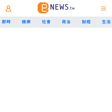
即時
娛樂
社會
政治
財經
生活