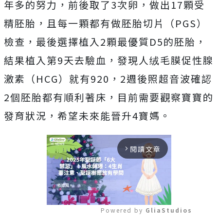
年多的努力，前後取了3次卵，做出17顆受
精胚胎，且每一顆都有做胚胎切片（PGS）
檢查，最後選擇植入2顆最優質D5的胚胎，
結果植入第9天去驗血，發現人绒毛膜促性腺
激素（HCG）就有920，2週後照超音波確認
2個胚胎都有順利著床，目前需要觀察寶寶的
發育狀況，希望未來能晉升4寶媽。
閱讀文章
arrow_forward_ios
Powered by 
GliaStudios