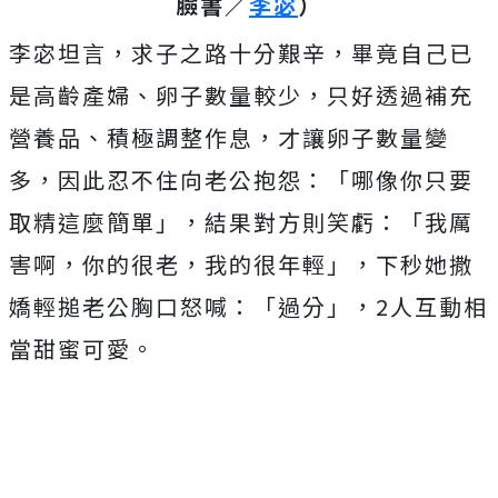
臉書／
李宓
）
李宓坦言，求子之路十分艱辛，畢竟自己已
是高齡產婦、卵子數量較少，只好透過補充
營養品、積極調整作息，才讓卵子數量變
多，因此忍不住向老公抱怨：「哪像你只要
取精這麼簡單」，結果對方則笑虧：「我厲
害啊，你的很老，我的很年輕」，下秒她撒
嬌輕搥老公胸口怒喊：「過分」，2人互動相
當甜蜜可愛。