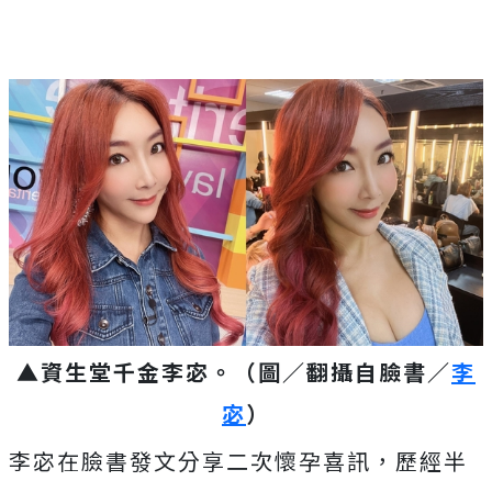
▲資生堂千金李宓。（圖／翻攝自臉書／
李
宓
）
李宓在臉書發文分享二次懷孕喜訊，歷經半