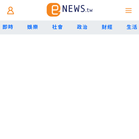
即時
娛樂
社會
政治
財經
生活