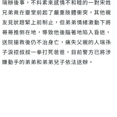
瑞辦後事，不料素來感情不和睦的一對宋姓
兄弟竟在靈堂前起了嚴重肢體衝突，其他親
友見狀趕緊上前制止，但弟弟情緒激動下將
哥哥推倒在地，導致他後腦著地陷入昏迷，
送院搶救後仍不治身亡，痛失父親的人瑞孫
子淚控叔叔一拳打死爸爸，目前警方已將涉
嫌動手的弟弟和弟弟兒子依法送辦。