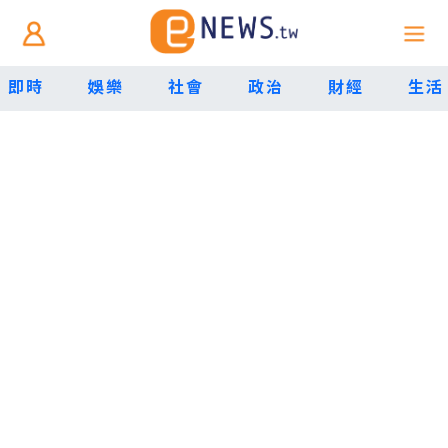
即時
娛樂
社會
政治
財經
生活