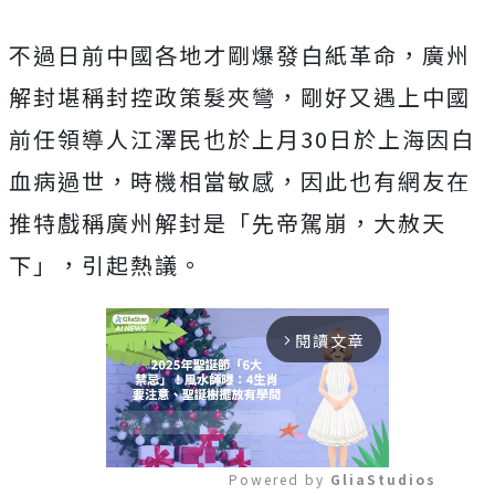
不過日前中國各地才剛爆發白紙革命，廣州
解封堪稱封控政策髮夾彎，剛好又遇上中國
前任領導人江澤民也於上月30日於上海因白
血病過世，時機相當敏感，因此也有網友在
推特戲稱廣州解封是「先帝駕崩，大赦天
下」，引起熱議。
閱讀文章
arrow_forward_ios
Powered by 
GliaStudios