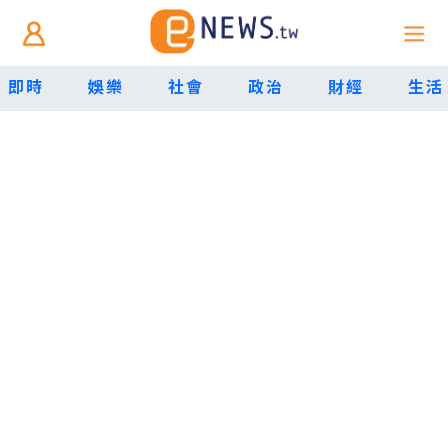
即時
娛樂
社會
政治
財經
生活