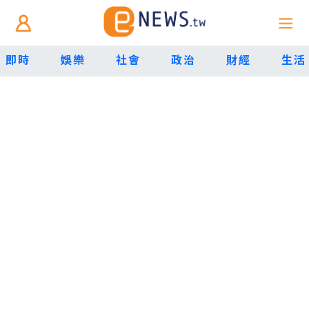
即時
娛樂
社會
政治
財經
生活