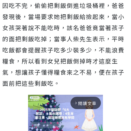
因吃不完，偷偷把剩飯倒進垃圾桶裡，爸爸
發現後，當場要求她把剩飯給撿起來，當小
女孩哭著說不能吃時，該名爸爸竟當著孩子
的面把剩飯吃掉；當事人柴先生表示，平時
吃飯都會提醒孩子吃多少裝多少，不能浪費
糧食，所以看到女兒把飯倒掉時才這麼生
氣，想讓孩子懂得糧食來之不易，便在孩子
面前把這些剩飯吃。
閱讀文章
arrow_forward_ios