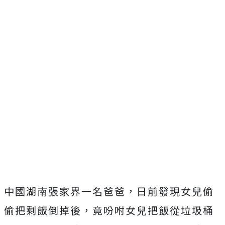
中國湖南張家界一名爸爸，日前發現女兒偷
偷把剩飯倒掉後，竟吩咐女兒把飯從垃圾桶