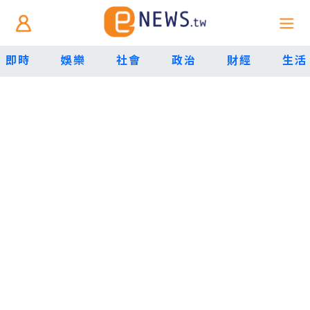
即時
娛樂
社會
政治
財經
生活