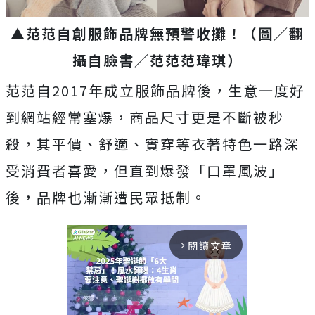
▲范范自創服飾品牌無預警收攤！（圖／翻
攝自臉書／范范范瑋琪）
范范自2017年成立服飾品牌後，生意一度好
到網站經常塞爆，商品尺寸更是不斷被秒
殺，其平價、舒適、實穿等衣著特色一路深
受消費者喜愛，但直到爆發「口罩風波」
後，品牌也漸漸遭民眾抵制。
閱讀文章
arrow_forward_ios