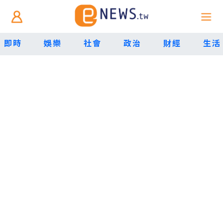
即時
娛樂
社會
政治
財經
生活