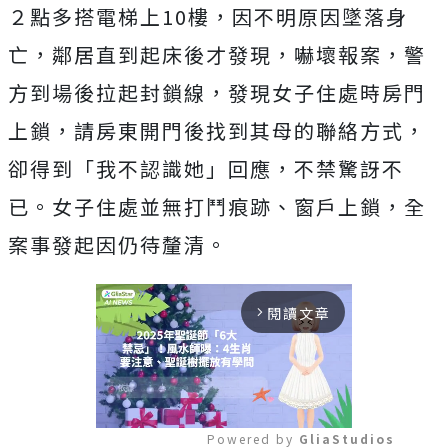
２點多搭電梯上10樓，因不明原因墜落身
亡，鄰居直到起床後才發現，嚇壞報案，警
方到場後拉起封鎖線，發現女子住處時房門
上鎖，請房東開門後找到其母的聯絡方式，
卻得到「我不認識她」回應，不禁驚訝不
已。女子住處並無打鬥痕跡、窗戶上鎖，全
案事發起因仍待釐清。
閱讀文章
arrow_forward_ios
Powered by 
GliaStudios