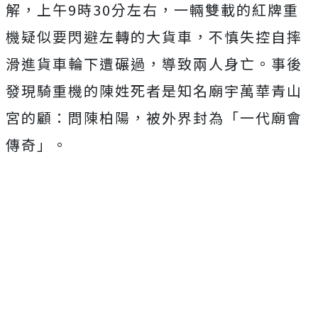
解，上午
9
時
30
分左右，一輛雙載的紅牌重
機疑似要閃避左轉的大貨車，不慎失控自摔
滑進貨車輪下遭碾過，導致兩人身亡。事後
發現騎重機的陳姓死者是知名廟宇萬華青山
宮的顧：問陳柏陽，被外界封為「一代廟會
傳奇」。