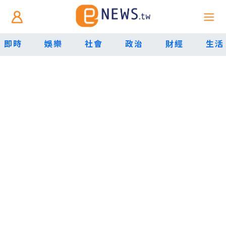
即時
娛樂
社會
政治
財經
生活