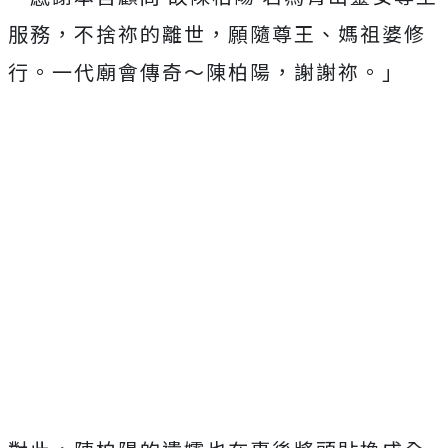
服務，不捨祢的離世，願隨尊王、媽祖婆修
行。一代廟會傳奇～陳柏陽，謝謝祢。」