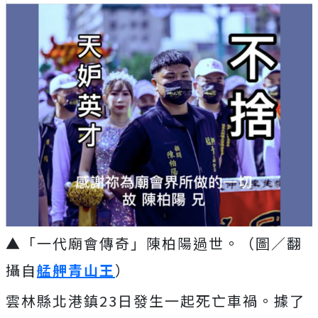
▲「一代廟會傳奇」陳柏陽過世。（圖／翻
攝自
艋舺青山王
）
雲林縣北港鎮
23
日發生一起死亡車禍。據了