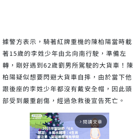
據警方表示，騎著紅牌重機的陳柏陽當時載
著
15
歲的李姓少年由北向南行駛，準備左
轉，剛好遇到
62
歲劉男所駕駛的大貨車！陳
柏陽疑似想要閃避大貨車自摔，由於當下他
跟後座的李姓少年都沒有戴安全帽，因此頭
部受到嚴重創傷，經過急救後宣告死亡。
閱讀文章
arrow_forward_ios