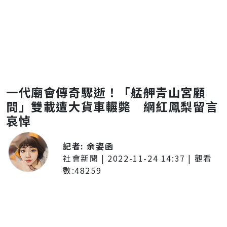
一代廟會傳奇驟逝！「艋舺青山宮顧
問」雙載遭大貨車輾斃 網紅鳳梨留言
哀悼
記者:
余姿函
社會新聞
|
2022-11-24 14:37
| 觀看
數:
48259