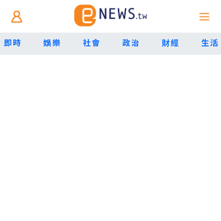
即時
娛樂
社會
政治
財經
生活