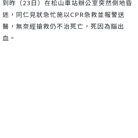
到昨（23日）在松山車站辦公室突然倒地昏
迷，同仁見狀急忙施以CPR急救並報警送
醫，無奈經搶救仍不治死亡，死因為腦出
血。