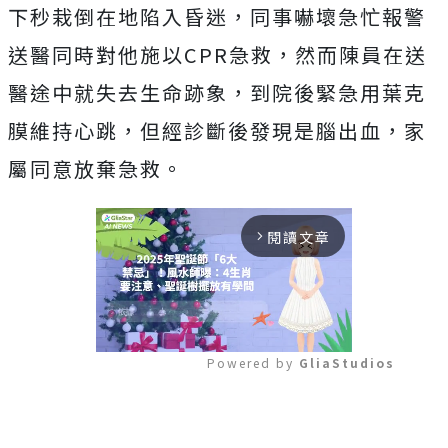
下秒栽倒在地陷入昏迷，同事嚇壞急忙報警
送醫同時對他施以CPR急救，然而陳員在送
醫途中就失去生命跡象，到院後緊急用葉克
膜維持心跳，但經診斷後發現是腦出血，家
屬同意放棄急救。
閱讀文章
arrow_forward_ios
Powered by 
GliaStudios
Mute