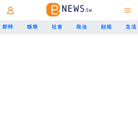
即時
娛樂
社會
政治
財經
生活