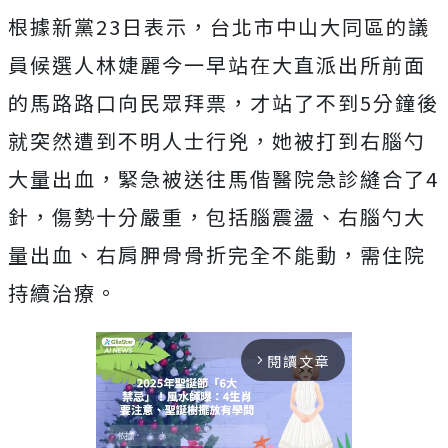
根據新黨23日表示，台北市中山大同區的議
員候選人林婕麗今一早站在大直派出所前面
的馬路路口向民眾拜票，才站了不到5分鐘後
就突然遭到不明人士行兇，她被打到右腦勺
大量出血，緊急被送往馬偕醫院急診縫合了4
針，傷勢十分嚴重，包括腦震盪、右腦勺大
量出血、右肩胛骨骨折完全不能動，需住院
持續治療。
閱讀文章
arrow_forward_ios