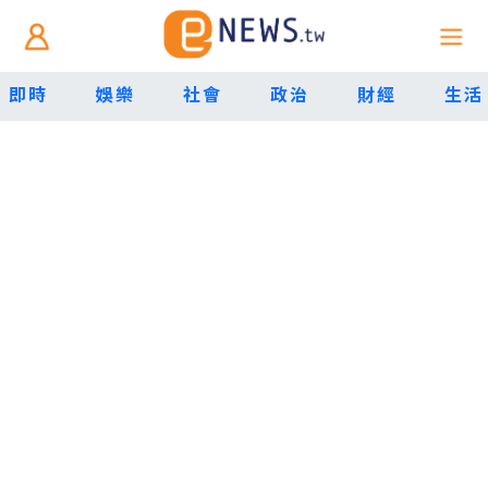
即時
娛樂
社會
政治
財經
生活