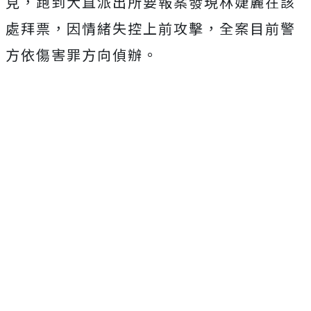
見，跑到大直派出所要報案發現林婕麗在該
處拜票，因情緒失控上前攻擊，全案目前警
方依傷害罪方向偵辦。