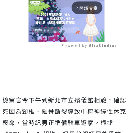
閱讀文章
arrow_forward_ios
Powered by 
GliaStudios
Mute
檢察官今下午到新北市立殯儀館相驗，確認
死因為頸椎、顱骨斷裂導致中樞神經性休克
喪命，當時紀男正準備騎車返家。根據