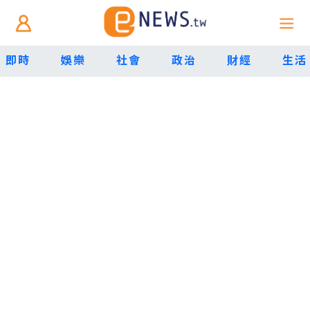
即時
娛樂
社會
政治
財經
生活