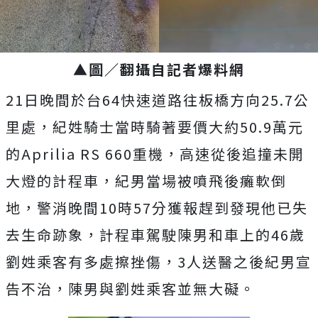
▲圖／翻攝自記者爆料網
21日晚間於台64快速道路往板橋方向25.7公
里處，紀姓騎士當時騎著要價大約50.9萬元
的Aprilia RS 660重機，高速從後追撞未開
大燈的計程車，紀男當場被噴飛後癱軟倒
地，警消晚間10時57分獲報趕到發現他已失
去生命跡象，計程車駕駛陳男和車上的46歲
劉姓乘客有多處擦挫傷，3人送醫之後紀男宣
告不治，陳男與劉姓乘客並無大礙。