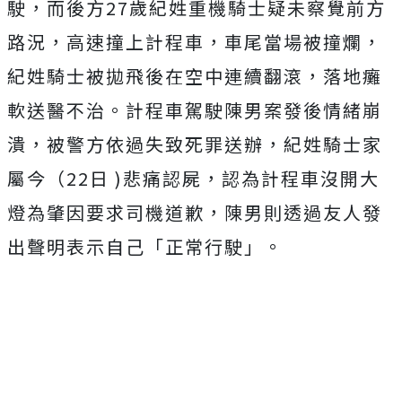
駛，而後方27歲紀姓重機騎士疑未察覺前方
路況，高速撞上計程車，車尾當場被撞爛，
紀姓騎士被拋飛後在空中連續翻滾，落地癱
軟送醫不治。計程車駕駛陳男案發後情緒崩
潰，被警方依過失致死罪送辦，紀姓騎士家
屬今（22日 )悲痛認屍，認為計程車沒開大
燈為肇因要求司機道歉，陳男則透過友人發
出聲明表示自己「正常行駛」。