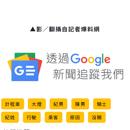
▲影／翻攝自記者爆料網
計程車
大燈
紀男
陳男
騎士
紀姓
行駛
乘客
原因
沒開