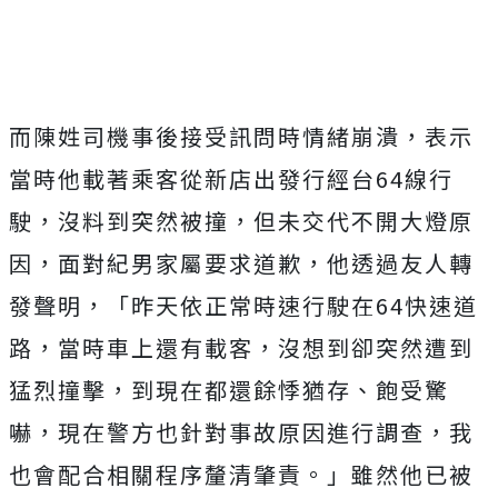
而陳姓司機事後接受訊問時情緒崩潰，表示
當時他載著乘客從新店出發行經台64線行
駛，沒料到突然被撞，但未交代不開大燈原
因，面對紀男家屬要求道歉，他透過友人轉
發聲明，「昨天依正常時速行駛在64快速道
路，當時車上還有載客，沒想到卻突然遭到
猛烈撞擊，到現在都還餘悸猶存、飽受驚
嚇，現在警方也針對事故原因進行調查，我
也會配合相關程序釐清肇責。」雖然他已被