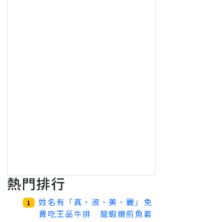
熱門排行
姓名有「真、淑、美、麗」免
1
費吃王品牛排 龍蝦嫩煎魚套