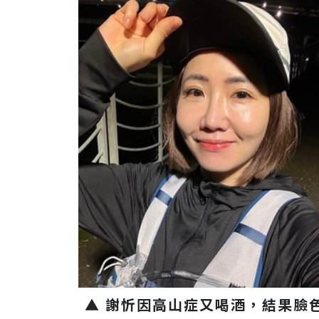
▲ 謝忻因高山症又喝酒，結果臉