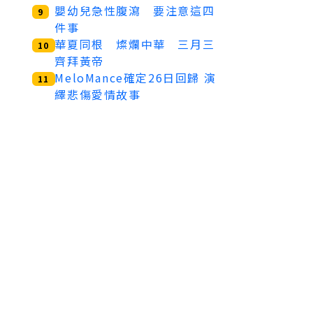
嬰幼兒急性腹瀉 要注意這四
9
件事
華夏同根 燦爛中華 三月三
10
齊拜黃帝
MeloMance確定26日回歸 演
11
繹悲傷愛情故事