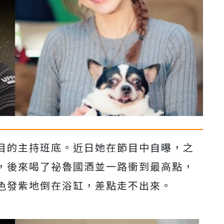
目的主持班底。近日她在節目中自曝，之
，後來喝了祕魯國酒並一路衝到最高點，
色發紫地倒在浴缸，差點走不出來。