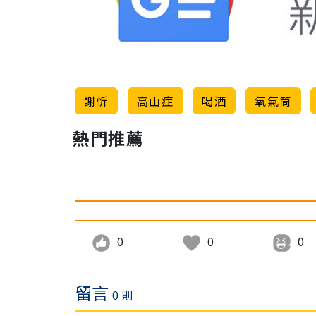
謝忻
高山症
喝酒
氧氣筒
熱門推薦
0
0
0