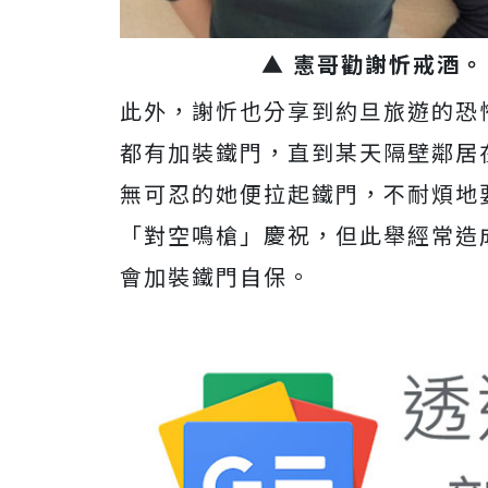
▲ 憲哥勸謝忻戒酒。
此外，謝忻也分享到約旦旅遊的恐
都有加裝鐵門，直到某天隔壁鄰居
無可忍的她便拉起鐵門，不耐煩地
「對空鳴槍」慶祝，但此舉經常造
會加裝鐵門自保。