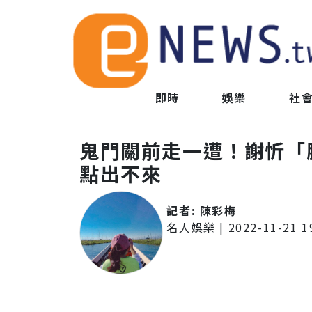
即時
娛樂
社
鬼門關前走一遭！謝忻「
點出不來
記者:
陳彩梅
名人娛樂
|
2022-11-21 1