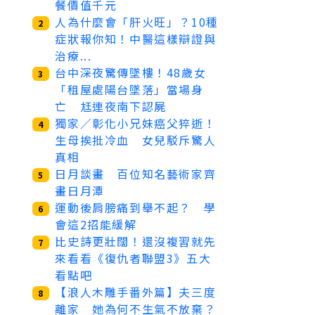
餐價值千元
人為什麼會「肝火旺」？10種
2
症狀報你知！中醫這樣辯證與
治療...
台中深夜驚傳墜樓！48歲女
3
「租屋處陽台墜落」當場身
亡 尪連夜南下認屍
獨家／彰化小兄妹癌父猝逝！
4
生母挨批冷血 女兒駁斥驚人
真相
日月談畫 百位知名藝術家齊
5
畫日月潭
運動後肩膀痛到舉不起？ 學
6
會這2招能緩解
比史詩更壯闊！還沒複習就先
7
來看看《復仇者聯盟3》五大
看點吧
【浪人木雕手番外篇】夫三度
8
離家 她為何不生氣不放棄？