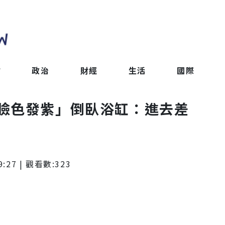
會
政治
財經
生活
國際
臉色發紫」倒臥浴缸：進去差
9:27
| 觀看數:
323