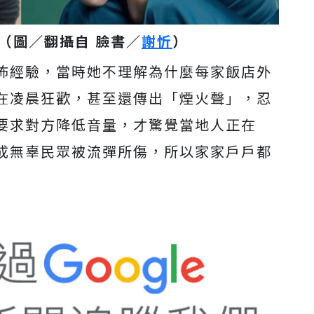
（圖／翻攝自 臉書／
謝忻
）
怖經驗，當時她不理解為什麼每家飯店外
在凌晨狂歡，甚至還傳出「煙火聲」，忍
要求對方降低音量，才驚覺當地人正在
成無辜民眾被流彈所傷，所以家家戶戶都