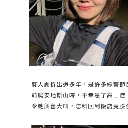
藝人謝忻出道多年，是許多綜藝節
前爬安地斯山時，不幸患了高山症
令她興奮大叫，怎料回到飯店竟臉