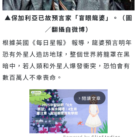
▲保加利亞已故預言家「盲眼龍婆」。（圖
／翻攝自微博）
根據英國《每日星報》 報導，龍婆預言明年
恐有外星人造訪地球，整個世界將籠罩在黑
暗中，若人類和外星人爆發衝突，恐怕會有
數百萬人不幸喪命。
閱讀文章
arrow_forward_ios
Powered by 
GliaStudios