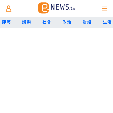
即時
娛樂
社會
政治
財經
生活