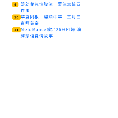
嬰幼兒急性腹瀉 要注意這四
9
件事
華夏同根 燦爛中華 三月三
10
齊拜黃帝
MeloMance確定26日回歸 演
11
繹悲傷愛情故事