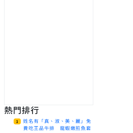
熱門排行
姓名有「真、淑、美、麗」免
1
費吃王品牛排 龍蝦嫩煎魚套