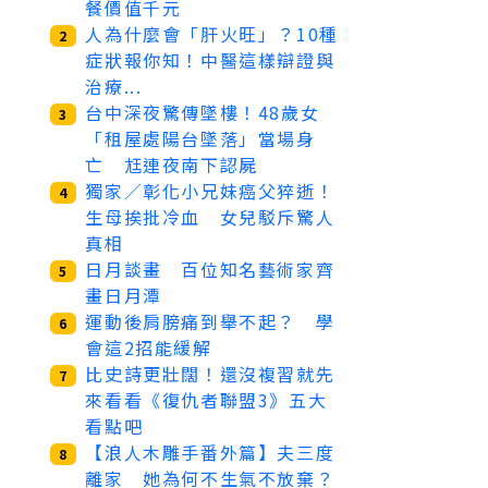
餐價值千元
人為什麼會「肝火旺」？10種
2
症狀報你知！中醫這樣辯證與
治療...
台中深夜驚傳墜樓！48歲女
3
「租屋處陽台墜落」當場身
亡 尪連夜南下認屍
獨家／彰化小兄妹癌父猝逝！
4
生母挨批冷血 女兒駁斥驚人
真相
日月談畫 百位知名藝術家齊
5
畫日月潭
運動後肩膀痛到舉不起？ 學
6
會這2招能緩解
比史詩更壯闊！還沒複習就先
7
來看看《復仇者聯盟3》五大
看點吧
【浪人木雕手番外篇】夫三度
8
離家 她為何不生氣不放棄？