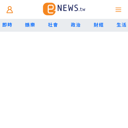
即時
娛樂
社會
政治
財經
生活