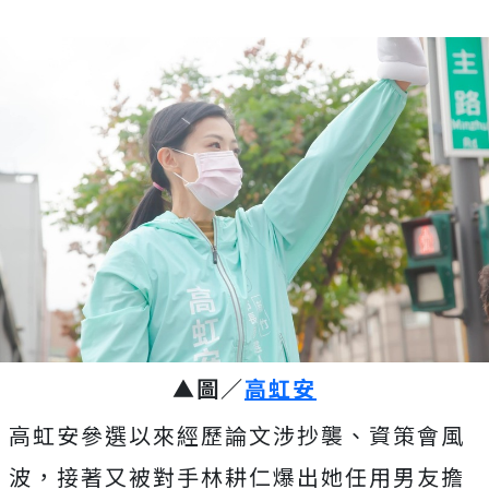
▲圖／
高虹安
高虹安參選以來經歷論文涉抄襲、資策會風
波，接著又被對手林耕仁爆出她任用男友擔