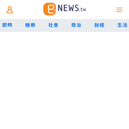
即時
娛樂
社會
政治
財經
生活