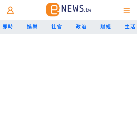
即時
娛樂
社會
政治
財經
生活