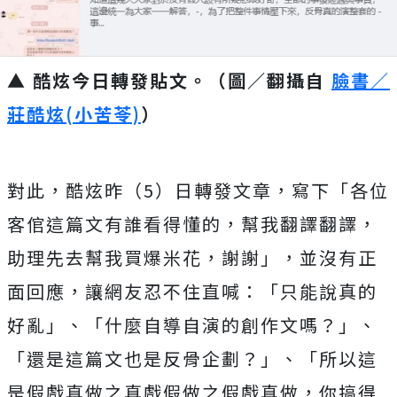
▲ 酷炫今日轉發貼文。（圖／翻攝自
臉書／
莊酷炫(小苦苓)
）
對此，酷炫昨（5）日轉發文章，寫下「各位
客倌這篇文有誰看得懂的，幫我翻譯翻譯，
助理先去幫我買爆米花，謝謝」，並沒有正
面回應，讓網友忍不住直喊：「只能說真的
好亂」、「什麼自導自演的創作文嗎？」、
「還是這篇文也是反骨企劃？」、「所以這
是假戲真做之真戲假做之假戲真做，你搞得