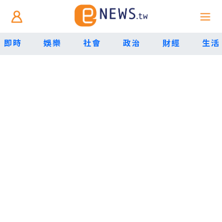
即時
娛樂
社會
政治
財經
生活