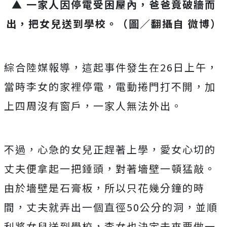
▲ 一家人因停電受困屋內，爸爸竟破牆而
出，把女兒送到學校。（圖／翻攝自 微博）
綜合陸媒報導，這起事件發生在26日上午，
當時李女的家裡停電，電動捲門打不開，加
上四周沒有窗戶，一家人無法外出。
不過，心急的女兒正趕著上學，愛女心切的
丈夫便拿起一把錘頭，對著墻壁一頓猛敲。
由於墻壁是石膏板，所以只花幾分鐘的時
間，丈夫就弄出一個直徑50公分的洞，並順
利將女兒送到學校，李女也決定未來要做一