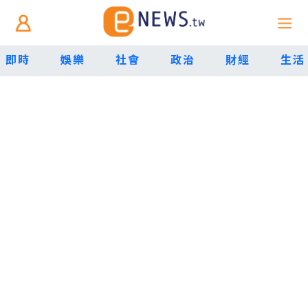
即時
娛樂
社會
政治
財經
生活