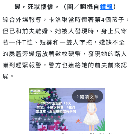
邊，死狀悽慘。（圖／翻攝自
鏡報
）
綜合外媒報導，卡洛琳當時懷著第4個孩子，
但已和前夫離婚。她被人發現時，身上只穿
著一件T恤、短褲和一雙人字拖，殘缺不全
的屍體旁邊還放著數枚硬幣，發現她的路人
嚇到趕緊報警，警方也連絡她的前夫前來認
屍。
閱讀文章
arrow_forward_ios