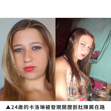
▲24歲的卡洛琳被發現開膛剖肚陳屍在路