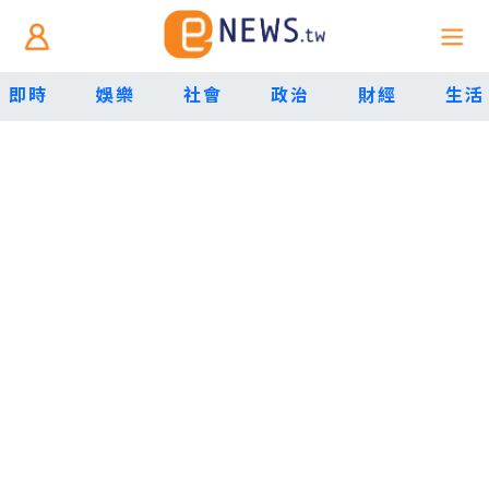
即時
娛樂
社會
政治
財經
生活