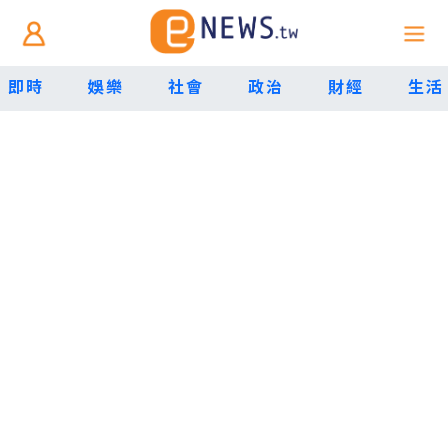
即時
娛樂
社會
政治
財經
生活