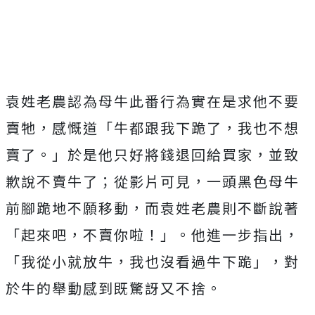
袁姓老農認為母牛此番行為實在是求他不要
賣牠，感慨道「牛都跟我下跪了，我也不想
賣了。」於是他只好將錢退回給買家，並致
歉說不賣牛了；從影片可見，一頭黑色母牛
前腳跪地不願移動，而袁姓老農則不斷說著
「起來吧，不賣你啦！」。他進一步指出，
「我從小就放牛，我也沒看過牛下跪」，對
於牛的舉動感到既驚訝又不捨。