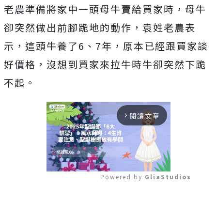
老農準備將家中一頭母牛賣給買家時，母牛
卻突然做出前腳跪地的動作，袁姓老農表
示，這頭牛養了6、7年，原本已經跟買家談
好價格，沒想到買家來拉牛時牛卻突然下跪
不起。
閱讀文章
arrow_forward_ios
Powered by 
GliaStudios
Mute