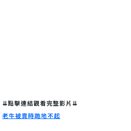
⇊點擊連結觀看完整影片⇊
老牛被賣時跪地不起