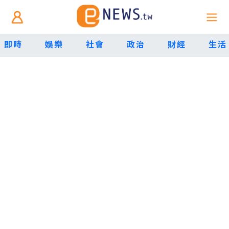
即時
娛樂
社會
政治
財經
生活