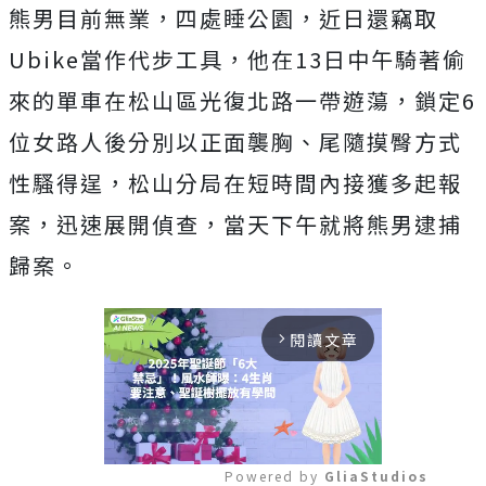
熊男目前無業，四處睡公園，近日還竊取
Ubike當作代步工具，他在13日中午騎著偷
來的單車在松山區光復北路一帶遊蕩，鎖定6
位女路人後分別以正面襲胸、尾隨摸臀方式
性騷得逞，松山分局在短時間內接獲多起報
案，迅速展開偵查，當天下午就將熊男逮捕
歸案。
閱讀文章
arrow_forward_ios
Powered by 
GliaStudios