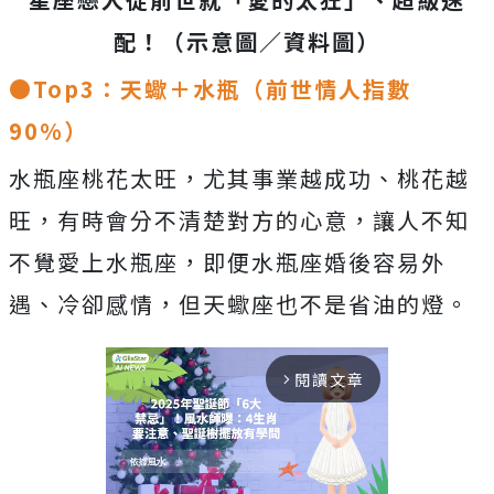
配！（示意圖／資料圖）
●Top3：天蠍＋水瓶（前世情人指數
90%）
水瓶座桃花太旺，尤其事業越成功、桃花越
旺，有時會分不清楚對方的心意，讓人不知
不覺愛上水瓶座，即便水瓶座婚後容易外
遇、冷卻感情，但天蠍座也不是省油的燈。
閱讀文章
arrow_forward_ios