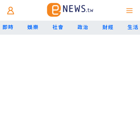
即時
娛樂
社會
政治
財經
生活