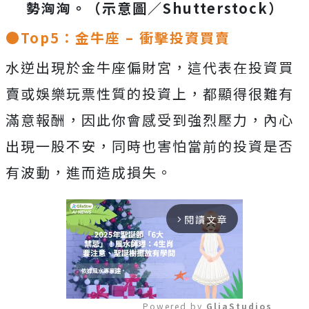
勢洶洶。（示意圖／Shutterstock）
●Top5：金牛座 – 衝擊投資買賣
水逆出現於金牛座偏財宮，這代表在投資買
賣或娛樂玩票性質的投資上，都顯得很難有
滿意報酬，因此你會感受到強烈壓力，內心
出現一股不安，同時也害怕當前的投資是否
有波動，進而造成損失。
閱讀文章
arrow_forward_ios
Powered by 
GliaStudios