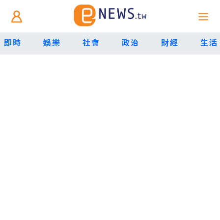
即時
娛樂
社會
政治
財經
生活