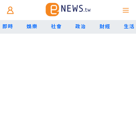
即時
娛樂
社會
政治
財經
生活