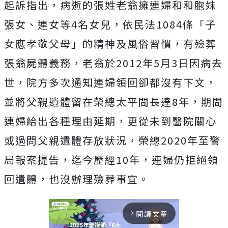
起訴指出，病逝的張姓老翁擁連婦和和胞妹
張女、連女等4名女兒，依民法1084條「子
女應孝敬父母」的精神及風俗習慣，有殮葬
張翁屍體義務，老翁於2012年5月3日因病去
世，院方多次通知連婦領回卻都沒有下文，
並將父親遺體留在榮總太平間長達8年，期間
連婦給出各種理由延期，更從未到醫院關心
或過問父親遺體存放狀況，榮總2020年至警
局報案提告，迄今歷經10年，連婦仍拒絕領
回遺體，也沒辦理殮葬事宜。
閱讀文章
arrow_forward_ios