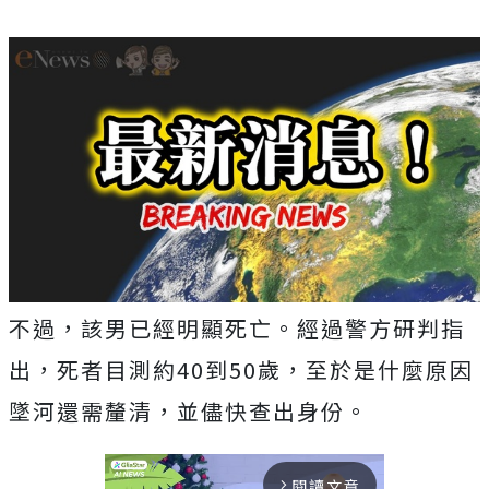
不過，該男已經明顯死亡。經過警方研判指
出，死者目測約40到50歲，至於是什麼原因
墜河還需釐清，並儘快查出身份。
閱讀文章
arrow_forward_ios