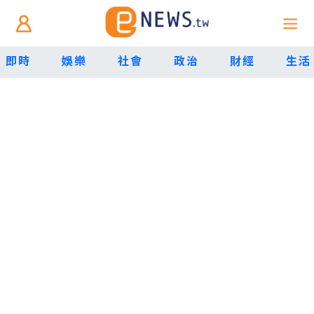
即時
娛樂
社會
政治
財經
生活