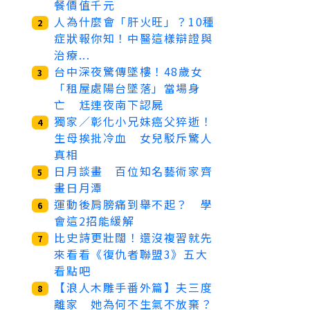
餐價值千元
人為什麼會「肝火旺」？10種
2
症狀報你知！中醫這樣辯證與
治療...
台中深夜驚傳墜樓！48歲女
3
「租屋處陽台墜落」當場身
亡 尪連夜南下認屍
獨家／彰化小兄妹癌父猝逝！
4
生母挨批冷血 女兒駁斥驚人
真相
日月談畫 百位知名藝術家齊
5
畫日月潭
運動後肩膀痛到舉不起？ 學
6
會這2招能緩解
比史詩更壯闊！還沒複習就先
7
來看看《復仇者聯盟3》五大
看點吧
【浪人木雕手番外篇】夫三度
8
離家 她為何不生氣不放棄？