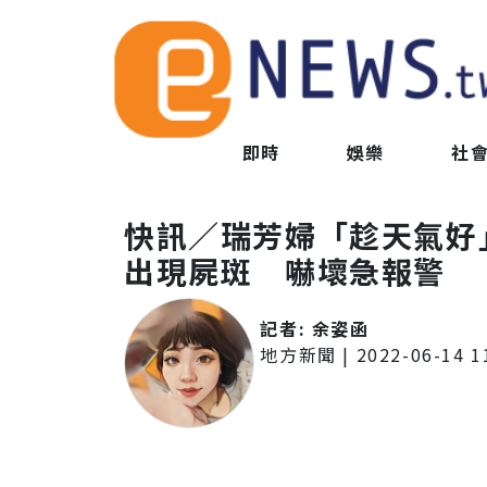
即時
娛樂
社
快訊／瑞芳婦「趁天氣好
出現屍斑 嚇壞急報警
記者:
余姿函
地方新聞
|
2022-06-14 1