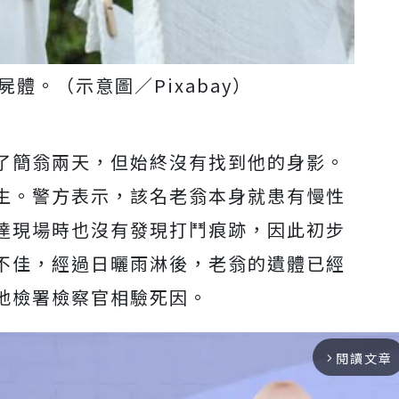
體。（示意圖／Pixabay）
了簡翁兩天，但始終沒有找到他的身影。
生。警方表示，該名老翁本身就患有慢性
達現場時也沒有發現打鬥痕跡，因此初步
不佳，經過日曬雨淋後，老翁的遺體已經
地檢署檢察官相驗死因。
閱讀文章
arrow_forward_ios