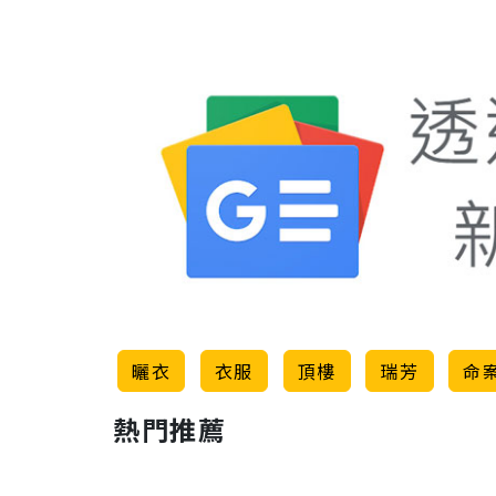
曬衣
衣服
頂樓
瑞芳
命
熱門推薦