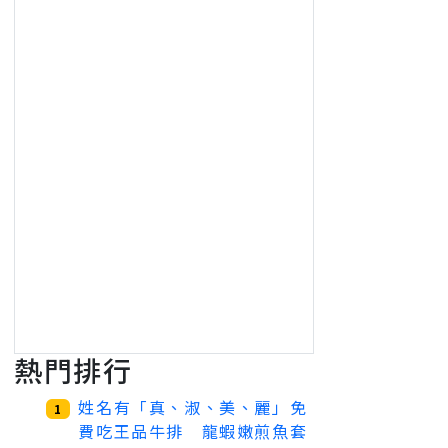
熱門排行
姓名有「真、淑、美、麗」免
1
費吃王品牛排 龍蝦嫩煎魚套