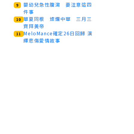
嬰幼兒急性腹瀉 要注意這四
9
件事
華夏同根 燦爛中華 三月三
10
齊拜黃帝
MeloMance確定26日回歸 演
11
繹悲傷愛情故事