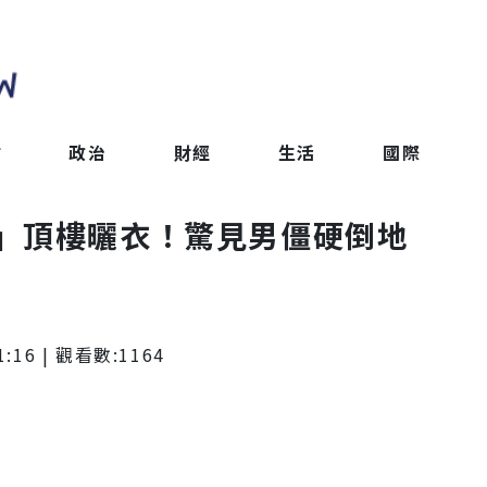
會
政治
財經
生活
國際
」頂樓曬衣！驚見男僵硬倒地
1:16
| 觀看數:
1164