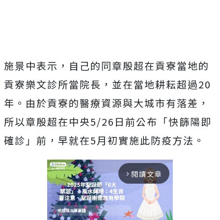
施景中表示，自己的同章殷超在貢寮當地的
貢寮樂文診所當院長，並在當地耕耘超過20
年。由於貢寮的醫療資源與大城市有落差，
所以章殷超在中央5/26日前公布「快篩陽即
確診」前，早就在5月初實施此防疫方法。
閱讀文章
arrow_forward_ios