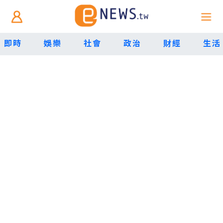
即時
娛樂
社會
政治
財經
生活