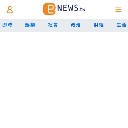
即時
娛樂
社會
政治
財經
生活