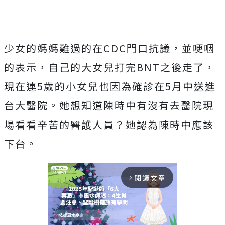
少女的媽媽難過的在CDC門口抗議，並哽咽
的表示，自己的大女兒打完BNT之後走了，
現在連5歲的小女兒也因為確診在5月中送進
台大醫院。她想知道陳時中有沒有去醫院現
場看看辛苦的醫護人員？她認為陳時中應該
下台。
閱讀文章
arrow_forward_ios