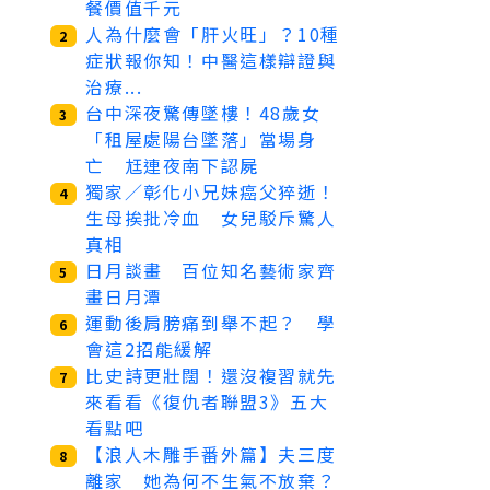
餐價值千元
人為什麼會「肝火旺」？10種
2
症狀報你知！中醫這樣辯證與
治療...
台中深夜驚傳墜樓！48歲女
3
「租屋處陽台墜落」當場身
亡 尪連夜南下認屍
獨家／彰化小兄妹癌父猝逝！
4
生母挨批冷血 女兒駁斥驚人
真相
日月談畫 百位知名藝術家齊
5
畫日月潭
運動後肩膀痛到舉不起？ 學
6
會這2招能緩解
比史詩更壯闊！還沒複習就先
7
來看看《復仇者聯盟3》五大
看點吧
【浪人木雕手番外篇】夫三度
8
離家 她為何不生氣不放棄？