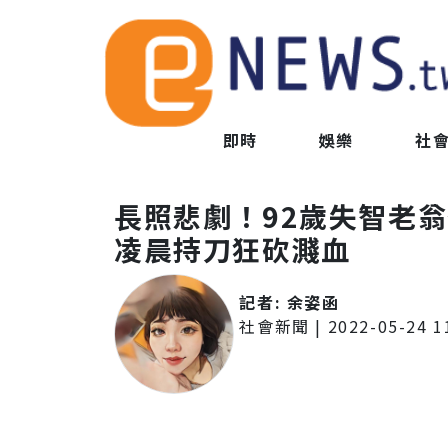
即時
娛樂
社
長照悲劇！92歲失智老
凌晨持刀狂砍濺血
記者:
余姿函
社會新聞
|
2022-05-24 1