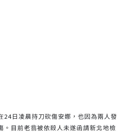
在24日凌晨持刀砍傷安娜，也因為兩人發
傷。目前老翁被依殺人未遂函請新北地檢