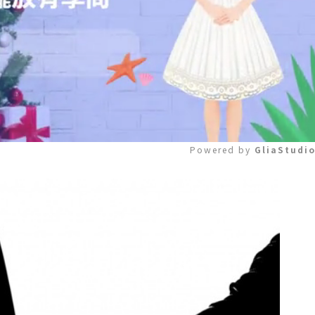
Powered by 
GliaStudi
Mute