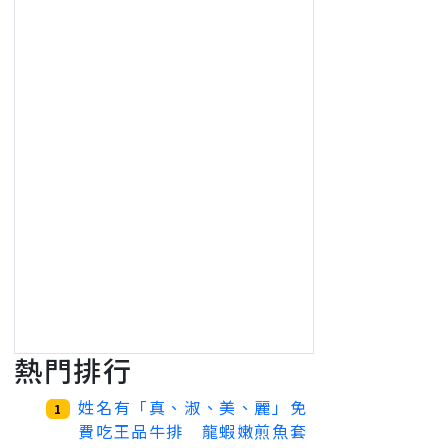
熱門排行
姓名有「真、淑、美、麗」免
1
費吃王品牛排 龍蝦嫩煎魚套