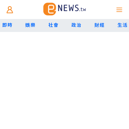
即時
娛樂
社會
政治
財經
生活