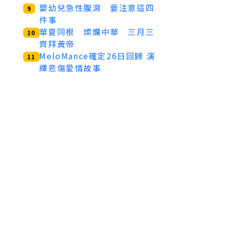
嬰幼兒急性腹瀉 要注意這四
9
件事
華夏同根 燦爛中華 三月三
10
齊拜黃帝
MeloMance確定26日回歸 演
11
繹悲傷愛情故事