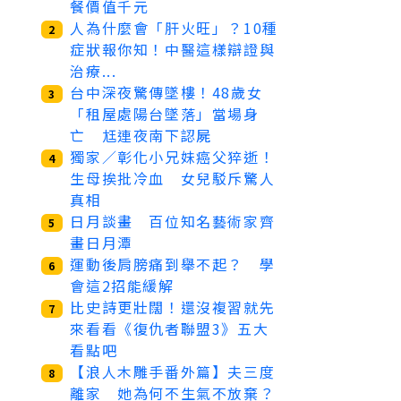
餐價值千元
人為什麼會「肝火旺」？10種
2
症狀報你知！中醫這樣辯證與
治療...
台中深夜驚傳墜樓！48歲女
3
「租屋處陽台墜落」當場身
亡 尪連夜南下認屍
獨家／彰化小兄妹癌父猝逝！
4
生母挨批冷血 女兒駁斥驚人
真相
日月談畫 百位知名藝術家齊
5
畫日月潭
運動後肩膀痛到舉不起？ 學
6
會這2招能緩解
比史詩更壯闊！還沒複習就先
7
來看看《復仇者聯盟3》五大
看點吧
【浪人木雕手番外篇】夫三度
8
離家 她為何不生氣不放棄？