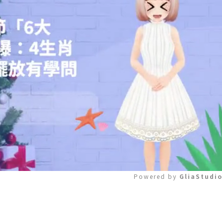
Powered by 
GliaStudi
Mute