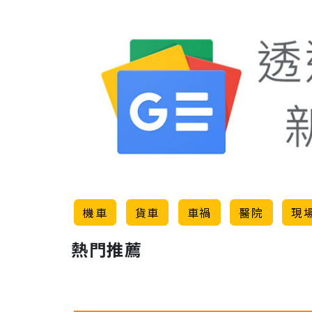
機車
貨車
車禍
醫院
現
熱門推薦