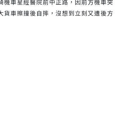
騎機車星經醫院前中正路，因前方機車突
大貨車擦撞後自摔，沒想到立刻又遭後方