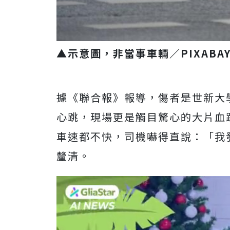
▲示意圖，非當事車輛／PIXABA
據《聯合報》報導，傷者是世新大
心跳，現場更是觸目驚心的大片血
車速都不快，司機嚇得直說：「我
釐清。