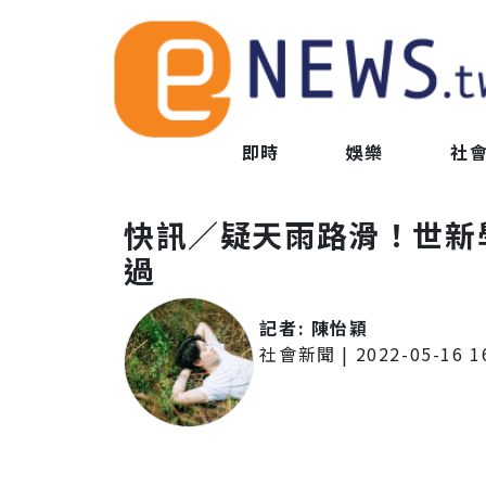
即時
娛樂
社
快訊／疑天雨路滑！世新
過
記者:
陳怡穎
社會新聞
|
2022-05-16 1