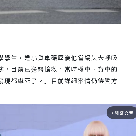
Y
學學生，遭小貨車碾壓後他當場失去呼吸
跡，目前已送醫搶救，當時機車、貨車的
發現都嚇死了。」目前詳細案情仍待警方
閱讀文章
arrow_forward_ios