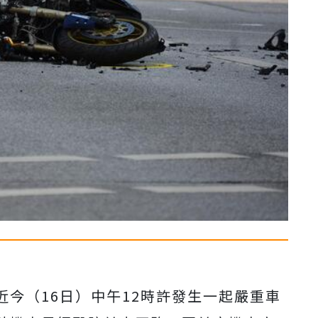
近今（
16
日）中午
12
時許發生一起嚴重車