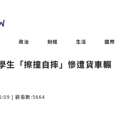
會
政治
財經
生活
國際
學生「擦撞自摔」慘遭貨車輾
6:09
| 觀看數:
5664