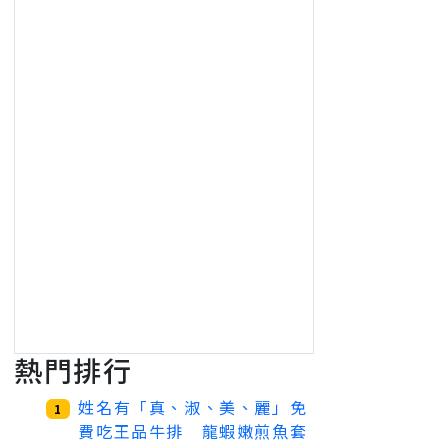
熱門排行
姓名有「真、淑、美、麗」免
1
費吃王品牛排 龍蝦嫩煎魚套