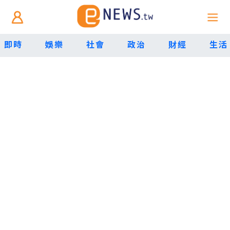
即時
娛樂
社會
政治
財經
生活