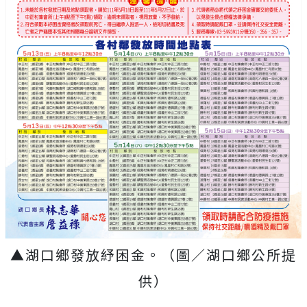
▲湖口鄉發放紓困金。（圖／湖口鄉公所提
供）