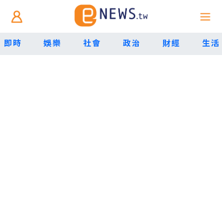
即時
娛樂
社會
政治
財經
生活