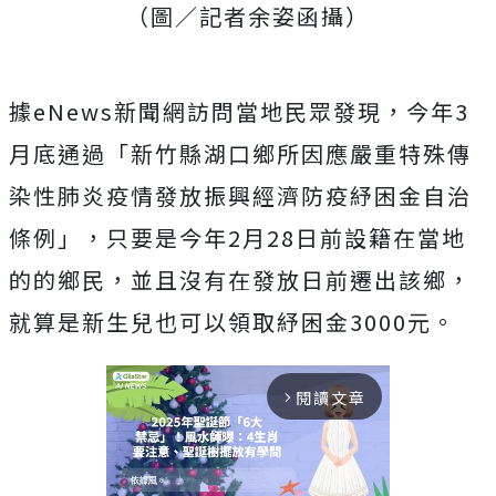
（圖／記者余姿函攝）
據eNews新聞網訪問當地民眾發現，今年3
月底通過「新竹縣湖口鄉所因應嚴重特殊傳
染性肺炎疫情發放振興經濟防疫紓困金自治
條例」，只要是今年2月28日前設籍在當地
的的鄉民，並且沒有在發放日前遷出該鄉，
就算是新生兒也可以領取紓困金3000元。
閱讀文章
arrow_forward_ios