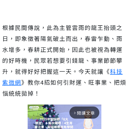
根據民間傳說，此為主管雲雨的龍王抬頭之
日，即象徵著陽氣破土而出，春雷乍動、雨
水增多，春耕正式開始，因此也被視為轉運
的好時機，民眾若想要引錢龍、事業節節攀
升，就得好好把握這一天。今天就讓《
科技
紫微網
》教你4招如何引財運、旺事業、把煩
惱統統拋掉！
閱讀文章
arrow_forward_ios