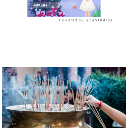
Powered by 
GliaStudios
Mute