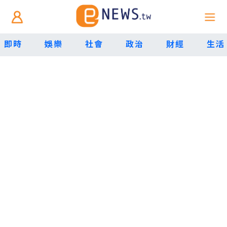
即時
娛樂
社會
政治
財經
生活