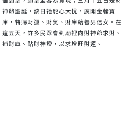
個願望，願望最容易實現；三月十五日是財
神爺聖誕，該日祂龍心大悅，廣開金輪寶
庫，特賜財運、財氣、財庫給善男信女。在
這五天，許多民眾會到廟裡向財神爺求財、
補財庫、點財神燈，以求增旺財運。