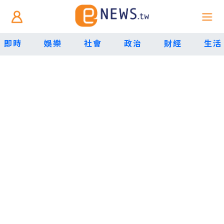
即時
娛樂
社會
政治
財經
生活