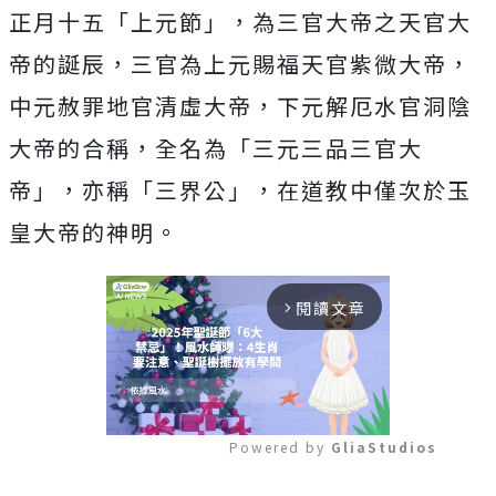
正月十五「上元節」，為三官大帝之天官大
帝的誕辰，三官為上元賜福天官紫微大帝，
中元赦罪地官清虛大帝，下元解厄水官洞陰
大帝的合稱，全名為「三元三品三官大
帝」，亦稱「三界公」，在道教中僅次於玉
皇大帝的神明。
閱讀文章
arrow_forward_ios
Powered by 
GliaStudios