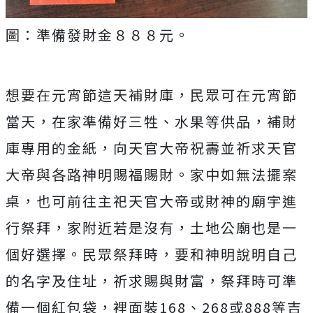
圖：準備發財金８８８元。
想要在元宵節這天補財庫，民眾可在元宵節
當天，在家準備好三牲、水果等供品，補財
庫專用的金紙，向天官大帝祝壽並祈求天官
大帝與各路神明賜福賜財。家中如無法擺案
桌，也可前往主祀天官大帝或財神的廟宇進
行祭拜，家附近若是沒有，土地公廟也是一
個好選擇。民眾祭拜時，要和神明說明自己
的名字及住址，祈求賜與財富，祭拜時可準
備一個紅包袋，裡面裝
168
、
268
或
888
等吉