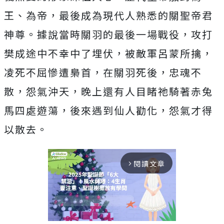
王、為帝，最後成為現代人熟悉的關聖帝君
神尊。據說當時關羽的最後一場戰役，攻打
樊成途中不幸中了埋伏，被敵軍呂蒙所擒，
凌死不屈慘遭梟首，在關羽死後，忠魂不
散，怨氣沖天，晚上還有人目睹祂騎著赤兔
馬四處遊蕩，後來遇到仙人勸化，怨氣才得
以散去。
閱讀文章
arrow_forward_ios