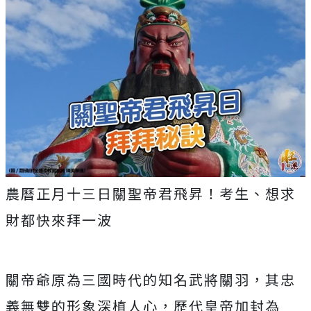
農曆正月十三日關聖帝君飛昇！考生、想求
財都快來拜一波
關帝爺原為三國時代的知名武將關羽，其忠
義無雙的形象深植人心，歷代皇帝加封為