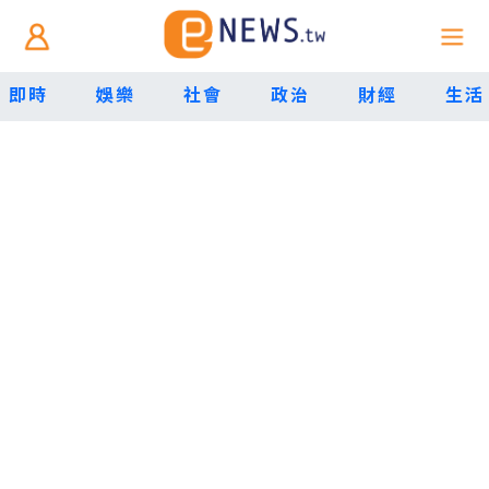
即時
娛樂
社會
政治
財經
生活